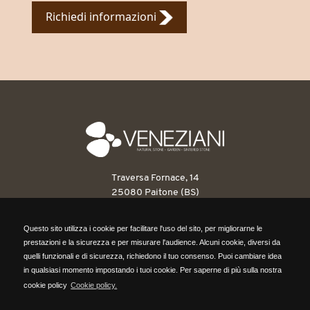
Richiedi informazioni
Traversa Fornace, 14
25080 Paitone (BS)
T: 030 6898263
Questo sito utilizza i cookie per facilitare l'uso del sito, per migliorarne le
F: 030 6898546
Questo sito utilizza i cookie per facilitare l'uso del sito, per migliorarne le
prestazioni e la sicurezza e per misurare l'audience. Alcuni cookie, diversi da
info@venezianipietre.it
prestazioni e la sicurezza e per misurare l'audience. Alcuni cookie, diversi da
quelli funzionali e di sicurezza, richiedono il tuo consenso. Puoi cambiare idea
quelli funzionali e di sicurezza, richiedono il tuo consenso. Puoi cambiare idea
in qualsiasi momento impostando i tuoi cookie. Per saperne di più sulla nostra
P.IVA: 03560820171
in qualsiasi momento impostando i tuoi cookie. Per saperne di più sulla nostra
cookie policy
Cookie policy.
REA BS418316
cookie policy,
clicca qui.
Cap. Sociale 104.000,00 euro