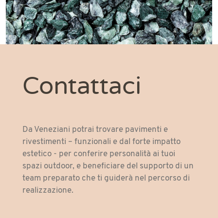
rosa Corallo
giallo Siena
grigio cenere
marmo bianco
grigio Occhialino
Contattaci
breccia Penice
grigio Carnico
lucerna
Da Veneziani potrai trovare pavimenti e
bianco Verona
rivestimenti – funzionali e dal forte impatto
estetico - per conferire personalità ai tuoi
Granito
spazi outdoor, e beneficiare del supporto di un
rouge Royale
team preparato che ti guiderà nel percorso di
realizzazione.