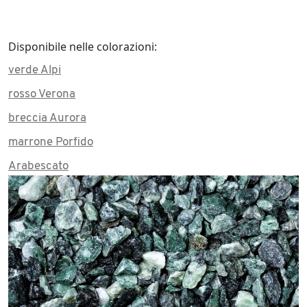
Disponibile nelle colorazioni:
verde Alpi
rosso Verona
breccia Aurora
marrone Porfido
Arabescato
Tassos White
nero Ebano
giallo Mori
bianco Carrara
Botticino