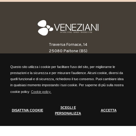
Traversa Fornace, 14
25080 Paitone (BS)
T: 030 6898263
Questo sito utilizza i cookie per facilitare l'uso del sito, per migliorarne le
F: 030 6898546
Questo sito utilizza i cookie per facilitare l'uso del sito, per migliorarne le
prestazioni e la sicurezza e per misurare l'audience. Alcuni cookie, diversi da
info@venezianipietre.it
prestazioni e la sicurezza e per misurare l'audience. Alcuni cookie, diversi da
quelli funzionali e di sicurezza, richiedono il tuo consenso. Puoi cambiare idea
quelli funzionali e di sicurezza, richiedono il tuo consenso. Puoi cambiare idea
in qualsiasi momento impostando i tuoi cookie. Per saperne di più sulla nostra
P.IVA: 03560820171
in qualsiasi momento impostando i tuoi cookie. Per saperne di più sulla nostra
cookie policy
Cookie policy.
REA BS418316
cookie policy,
clicca qui.
Cap. Sociale 104.000,00 euro
SCEGLI E
DISATTIVA COOKIE
ACCETTA
DISATTIVA COOKIE
SCEGLI COOKIE
PERSONALIZZA
ACCETTA
Cookie Policy
Cookie Policy
Tecnici
Tecnici
Cookie tecnici indispensabili per il funzionamento del
Cookie tecnici indispensabili per il funzionamento del