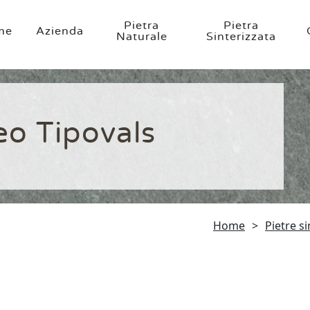
Pietra
Pietra
me
Azienda
Naturale
Sinterizzata
eo Tipovals
Home
>
Pietre si