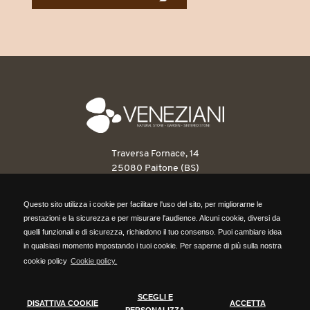
Traversa Fornace, 14
25080 Paitone (BS)
T: 030 6898263
Questo sito utilizza i cookie per facilitare l'uso del sito, per migliorarne le
F: 030 6898546
Questo sito utilizza i cookie per facilitare l'uso del sito, per migliorarne le
prestazioni e la sicurezza e per misurare l'audience. Alcuni cookie, diversi da
info@venezianipietre.it
prestazioni e la sicurezza e per misurare l'audience. Alcuni cookie, diversi da
quelli funzionali e di sicurezza, richiedono il tuo consenso. Puoi cambiare idea
quelli funzionali e di sicurezza, richiedono il tuo consenso. Puoi cambiare idea
in qualsiasi momento impostando i tuoi cookie. Per saperne di più sulla nostra
P.IVA: 03560820171
in qualsiasi momento impostando i tuoi cookie. Per saperne di più sulla nostra
cookie policy
Cookie policy.
REA BS418316
cookie policy,
clicca qui.
Cap. Sociale 104.000,00 euro
SCEGLI E
DISATTIVA COOKIE
ACCETTA
DISATTIVA COOKIE
SCEGLI COOKIE
PERSONALIZZA
ACCETTA