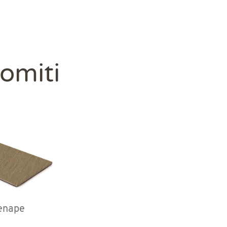
lomiti
enape