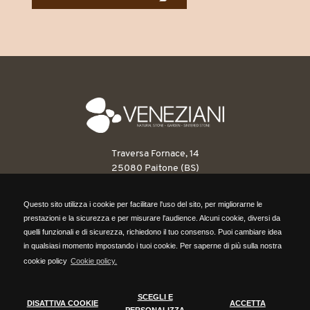
Traversa Fornace, 14
25080 Paitone (BS)
T: 030 6898263
Questo sito utilizza i cookie per facilitare l'uso del sito, per migliorarne le
F: 030 6898546
Questo sito utilizza i cookie per facilitare l'uso del sito, per migliorarne le
prestazioni e la sicurezza e per misurare l'audience. Alcuni cookie, diversi da
info@venezianipietre.it
prestazioni e la sicurezza e per misurare l'audience. Alcuni cookie, diversi da
quelli funzionali e di sicurezza, richiedono il tuo consenso. Puoi cambiare idea
quelli funzionali e di sicurezza, richiedono il tuo consenso. Puoi cambiare idea
in qualsiasi momento impostando i tuoi cookie. Per saperne di più sulla nostra
P.IVA: 03560820171
in qualsiasi momento impostando i tuoi cookie. Per saperne di più sulla nostra
cookie policy
Cookie policy.
REA BS418316
cookie policy,
clicca qui.
Cap. Sociale 104.000,00 euro
SCEGLI E
DISATTIVA COOKIE
ACCETTA
DISATTIVA COOKIE
SCEGLI COOKIE
PERSONALIZZA
ACCETTA