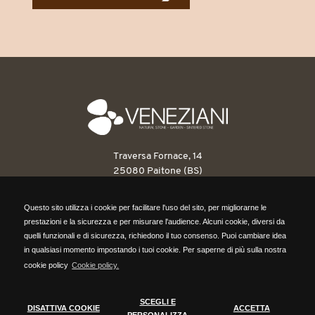
Traversa Fornace, 14
25080 Paitone (BS)
T: 030 6898263
Questo sito utilizza i cookie per facilitare l'uso del sito, per migliorarne le
F: 030 6898546
Questo sito utilizza i cookie per facilitare l'uso del sito, per migliorarne le
prestazioni e la sicurezza e per misurare l'audience. Alcuni cookie, diversi da
info@venezianipietre.it
prestazioni e la sicurezza e per misurare l'audience. Alcuni cookie, diversi da
quelli funzionali e di sicurezza, richiedono il tuo consenso. Puoi cambiare idea
quelli funzionali e di sicurezza, richiedono il tuo consenso. Puoi cambiare idea
in qualsiasi momento impostando i tuoi cookie. Per saperne di più sulla nostra
P.IVA: 03560820171
in qualsiasi momento impostando i tuoi cookie. Per saperne di più sulla nostra
cookie policy
Cookie policy.
REA BS418316
cookie policy,
clicca qui.
Cap. Sociale 104.000,00 euro
SCEGLI E
DISATTIVA COOKIE
ACCETTA
DISATTIVA COOKIE
SCEGLI COOKIE
PERSONALIZZA
ACCETTA