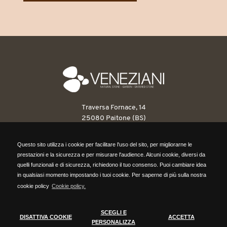
Traversa Fornace, 14
25080 Paitone (BS)
T: 030 6898263
Questo sito utilizza i cookie per facilitare l'uso del sito, per migliorarne le
F: 030 6898546
Questo sito utilizza i cookie per facilitare l'uso del sito, per migliorarne le
prestazioni e la sicurezza e per misurare l'audience. Alcuni cookie, diversi da
info@venezianipietre.it
prestazioni e la sicurezza e per misurare l'audience. Alcuni cookie, diversi da
quelli funzionali e di sicurezza, richiedono il tuo consenso. Puoi cambiare idea
quelli funzionali e di sicurezza, richiedono il tuo consenso. Puoi cambiare idea
in qualsiasi momento impostando i tuoi cookie. Per saperne di più sulla nostra
P.IVA: 03560820171
in qualsiasi momento impostando i tuoi cookie. Per saperne di più sulla nostra
cookie policy
Cookie policy.
REA BS418316
cookie policy,
clicca qui.
Cap. Sociale 104.000,00 euro
SCEGLI E
DISATTIVA COOKIE
ACCETTA
DISATTIVA COOKIE
SCEGLI COOKIE
PERSONALIZZA
ACCETTA