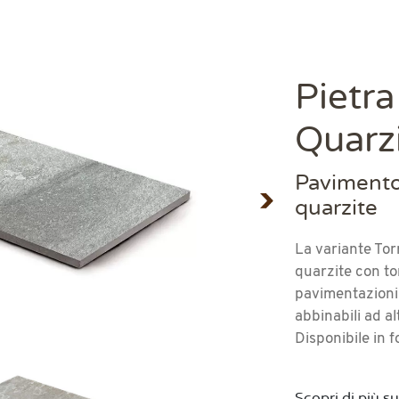
Pietra
Quarzi
Pavimento 
quarzite
La variante Tor
quarzite con ton
pavimentazioni
abbinabili ad alt
Disponibile in
Scopri di più s