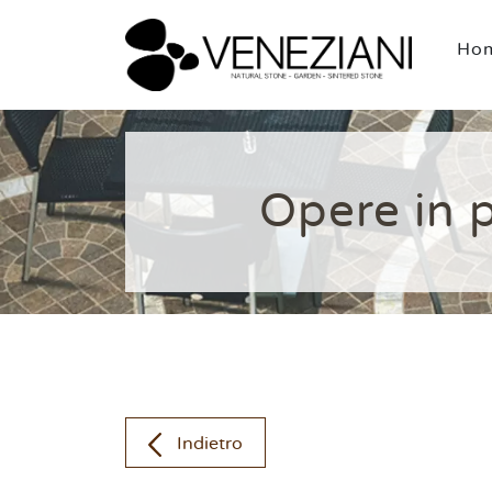
Ho
Opere in p
Indietro