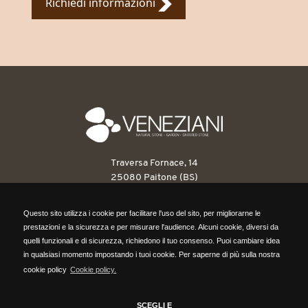
Richiedi informazioni
Traversa Fornace, 14
25080 Paitone (BS)
T: 030 6898263
Questo sito utilizza i cookie per facilitare l'uso del sito, per migliorarne le
F: 030 6898546
Questo sito utilizza i cookie per facilitare l'uso del sito, per migliorarne le
prestazioni e la sicurezza e per misurare l'audience. Alcuni cookie, diversi da
info@venezianipietre.it
prestazioni e la sicurezza e per misurare l'audience. Alcuni cookie, diversi da
quelli funzionali e di sicurezza, richiedono il tuo consenso. Puoi cambiare idea
quelli funzionali e di sicurezza, richiedono il tuo consenso. Puoi cambiare idea
in qualsiasi momento impostando i tuoi cookie. Per saperne di più sulla nostra
P.IVA: 03560820171
in qualsiasi momento impostando i tuoi cookie. Per saperne di più sulla nostra
cookie policy
Cookie policy.
REA BS418316
cookie policy,
clicca qui.
Cap. Sociale 104.000,00 euro
SCEGLI E