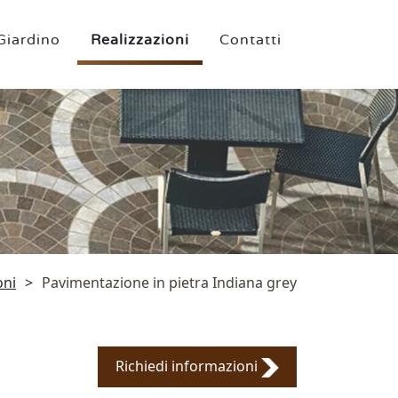
Giardino
Realizzazioni
Contatti
oni
>
Pavimentazione in pietra Indiana grey
Richiedi informazioni