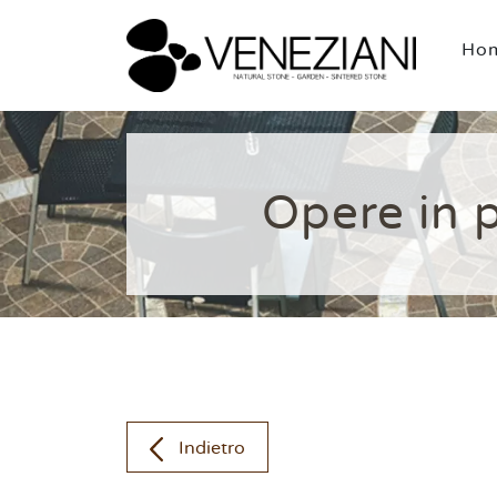
Ho
Opere in p
Indietro