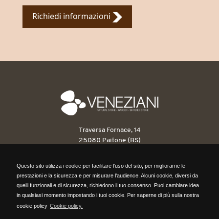
Richiedi informazioni
Traversa Fornace, 14
25080 Paitone (BS)
T: 030 6898263
Questo sito utilizza i cookie per facilitare l'uso del sito, per migliorarne le
F: 030 6898546
Questo sito utilizza i cookie per facilitare l'uso del sito, per migliorarne le
prestazioni e la sicurezza e per misurare l'audience. Alcuni cookie, diversi da
info@venezianipietre.it
prestazioni e la sicurezza e per misurare l'audience. Alcuni cookie, diversi da
quelli funzionali e di sicurezza, richiedono il tuo consenso. Puoi cambiare idea
quelli funzionali e di sicurezza, richiedono il tuo consenso. Puoi cambiare idea
in qualsiasi momento impostando i tuoi cookie. Per saperne di più sulla nostra
P.IVA: 03560820171
in qualsiasi momento impostando i tuoi cookie. Per saperne di più sulla nostra
cookie policy
Cookie policy.
REA BS418316
cookie policy,
clicca qui.