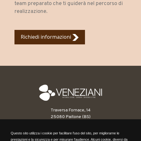
team preparato che ti guiderà nel percorso di
realizzazione.
Richiedi informazioni
Traversa Fornace, 14
25080 Paitone (BS)
T: 030 6898263
Questo sito utilizza i cookie per facilitare l'uso del sito, per migliorarne le
F: 030 6898546
Questo sito utilizza i cookie per facilitare l'uso del sito, per migliorarne le
prestazioni e la sicurezza e per misurare l'audience. Alcuni cookie, diversi da