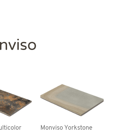
onviso
lticolor
Monviso Yorkstone