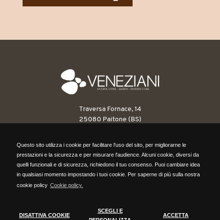
Traversa Fornace, 14
25080 Paitone (BS)
T: 030 6898263
Questo sito utilizza i cookie per facilitare l'uso del sito, per migliorarne le
F: 030 6898546
Questo sito utilizza i cookie per facilitare l'uso del sito, per migliorarne le
prestazioni e la sicurezza e per misurare l'audience. Alcuni cookie, diversi da
info@venezianipietre.it
prestazioni e la sicurezza e per misurare l'audience. Alcuni cookie, diversi da
quelli funzionali e di sicurezza, richiedono il tuo consenso. Puoi cambiare idea
quelli funzionali e di sicurezza, richiedono il tuo consenso. Puoi cambiare idea
in qualsiasi momento impostando i tuoi cookie. Per saperne di più sulla nostra
P.IVA: 03560820171
in qualsiasi momento impostando i tuoi cookie. Per saperne di più sulla nostra
cookie policy
Cookie policy.
REA BS418316
cookie policy,
clicca qui.
Cap. Sociale 104.000,00 euro
SCEGLI E
DISATTIVA COOKIE
ACCETTA
DISATTIVA COOKIE
SCEGLI COOKIE
PERSONALIZZA
ACCETTA